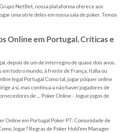
 Grupo NetBet, nossa plataforma oferece aos
gar uma série deles em nossa sala de poker. Temos
s Online em Portugal, Críticas e
al, depois de um de interregno de quase dois anos.
em todo o mundo, à frente de França, Itália ou
nline legal Portugal Como tal, jogar póquer online
 dirige a si, mas continua a não haver jogadores de
ornecedores de ... Poker Online - Jogue jogos de
er Online em Portugal Poker PT: Comunidade de
Como Jogar? Regras de Poker Hold'em Manager