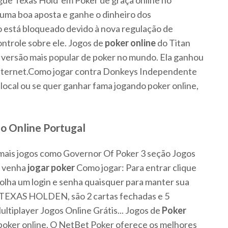
ue Texas Hold 'em Poker de graça online no
 uma boa aposta e ganhe o dinheiro dos
go está bloqueado devido à nova regulação de
ntrole sobre ele. Jogos de
poker
online
do Titan
 versão mais popular de poker no mundo. Ela ganhou
e Internet.Como jogar contra Donkeys Independente
local ou se quer ganhar fama jogando poker online,
no
Online
Portugal
 mais jogos como Governor Of Poker 3 seção Jogos
e venha
jogar
poker
Como jogar: Para entrar clique
olha um login e senha quaisquer para manter sua
 TEXAS HOLDEN, são 2 cartas fechadas e 5
ultiplayer Jogos Online Grátis... Jogos de
Poker
oker online. O NetBet Poker oferece os melhores