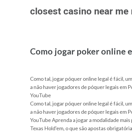
Skip
closest casino near me
to
content
(Press
Enter)
Como jogar poker online 
Como tal, jogar póquer online legal é fácil, um
a não haver jogadores de póquer legais em P
YouTube
Como tal, jogar póquer online legal é fácil, um
a não haver jogadores de póquer legais em P
YouTube Aprenda a jogar a modalidade mais 
Texas Hold'em, o que são apostas obrigatórias,