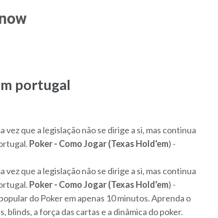
 now
em portugal
a vez que a legislação não se dirige a si, mas continua
ortugal.
Poker - Como Jogar (Texas Hold'em
) -
a vez que a legislação não se dirige a si, mas continua
ortugal.
Poker - Como Jogar (Texas Hold'em
) -
popular do Poker em apenas 10 minutos. Aprenda o
 blinds, a força das cartas e a dinâmica do poker.