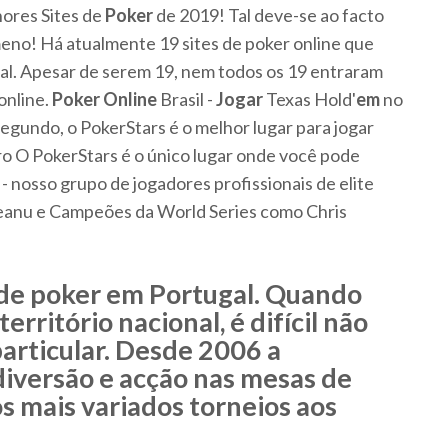
ores Sites de
Poker
de 2019! Tal deve-se ao facto
meno! Há atualmente 19 sites de poker online que
al. Apesar de serem 19, nem todos os 19 entraram
online.
Poker
Online
Brasil -
Jogar
Texas Hold'
em
no
gundo, o PokerStars é o melhor lugar para jogar
ro O PokerStars é o único lugar onde você pode
 - nosso grupo de jogadores profissionais de elite
eanu e Campeões da World Series como Chris
o de poker em Portugal. Quando
rritório nacional, é difícil não
articular. Desde 2006 a
iversão e acção nas mesas de
os mais variados torneios aos