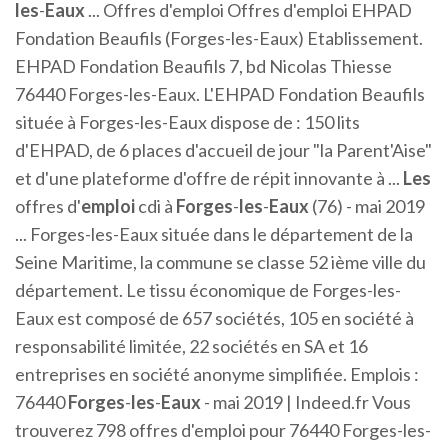
les
-
Eaux
... Offres d'emploi Offres d'emploi EHPAD
Fondation Beaufils (Forges-les-Eaux) Etablissement.
EHPAD Fondation Beaufils 7, bd Nicolas Thiesse
76440 Forges-les-Eaux. L'EHPAD Fondation Beaufils
située à Forges-les-Eaux dispose de : 150 lits
d'EHPAD, de 6 places d'accueil de jour "la Parent'Aise"
et d'une plateforme d'offre de répit innovante à ...
Les
offres d'
emploi
cdi à
Forges
-
les
-
Eaux
(76) - mai 2019
... Forges-les-Eaux située dans le département de la
Seine Maritime, la commune se classe 52 ième ville du
département. Le tissu économique de Forges-les-
Eaux est composé de 657 sociétés, 105 en société à
responsabilité limitée, 22 sociétés en SA et 16
entreprises en société anonyme simplifiée. Emplois :
76440
Forges
-
les
-
Eaux
- mai 2019 | Indeed.fr Vous
trouverez 798 offres d'emploi pour 76440 Forges-les-