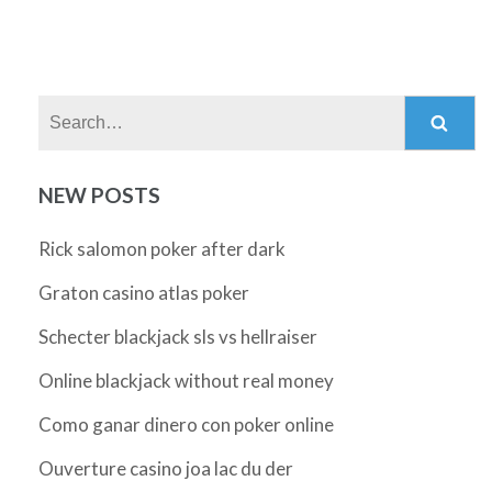
Search:
NEW POSTS
Rick salomon poker after dark
Graton casino atlas poker
Schecter blackjack sls vs hellraiser
Online blackjack without real money
Como ganar dinero con poker online
Ouverture casino joa lac du der